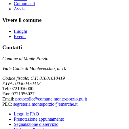
Comunicati
Avvisi
Vivere il comune
Luoghi
Eventi
Contatti
Comune di Monte Porzio
Viale Cante di Montevecchio, n. 10
Codice fiscale: C.F. 81001610419
P.IVA: 00360470413
Tel: 0721956000
Fax: 0721956027
Email:
protocollo@comune.monte-porzio.pu.it
PEC:
segreteria.monteporzio@emarche.it
Leggi le FAQ
Prenotazione appuntamento
Segnalazione disservizio