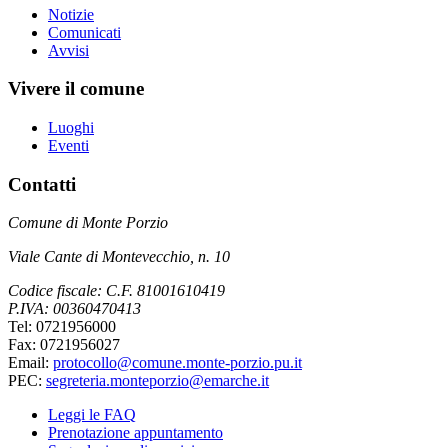
Notizie
Comunicati
Avvisi
Vivere il comune
Luoghi
Eventi
Contatti
Comune di Monte Porzio
Viale Cante di Montevecchio, n. 10
Codice fiscale: C.F. 81001610419
P.IVA: 00360470413
Tel: 0721956000
Fax: 0721956027
Email:
protocollo@comune.monte-porzio.pu.it
PEC:
segreteria.monteporzio@emarche.it
Leggi le FAQ
Prenotazione appuntamento