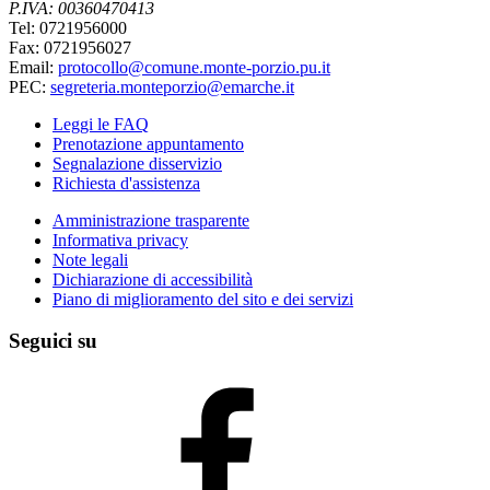
P.IVA: 00360470413
Tel: 0721956000
Fax: 0721956027
Email:
protocollo@comune.monte-porzio.pu.it
PEC:
segreteria.monteporzio@emarche.it
Leggi le FAQ
Prenotazione appuntamento
Segnalazione disservizio
Richiesta d'assistenza
Amministrazione trasparente
Informativa privacy
Note legali
Dichiarazione di accessibilità
Piano di miglioramento del sito e dei servizi
Seguici su