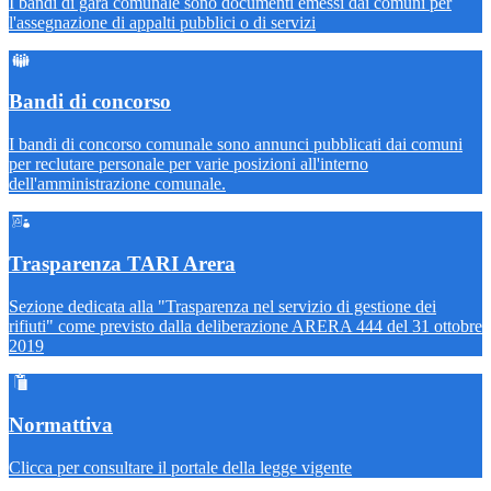
I bandi di gara comunale sono documenti emessi dai comuni per
l'assegnazione di appalti pubblici o di servizi
Bandi di concorso
I bandi di concorso comunale sono annunci pubblicati dai comuni
per reclutare personale per varie posizioni all'interno
dell'amministrazione comunale.
Trasparenza TARI Arera
Sezione dedicata alla "Trasparenza nel servizio di gestione dei
rifiuti" come previsto dalla deliberazione ARERA 444 del 31 ottobre
2019
Normattiva
Clicca per consultare il portale della legge vigente