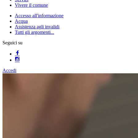
Vivere il comune
Accesso all'informazione
Acqua
Assistenza agli invalidi
Tutti gli argomenti...
Seguici su
Accedi
Homepage