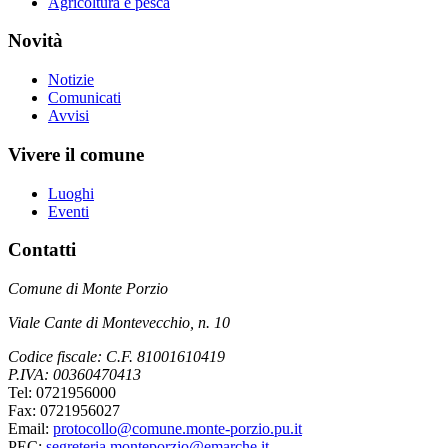
Agricoltura e pesca
Novità
Notizie
Comunicati
Avvisi
Vivere il comune
Luoghi
Eventi
Contatti
Comune di Monte Porzio
Viale Cante di Montevecchio, n. 10
Codice fiscale: C.F. 81001610419
P.IVA: 00360470413
Tel: 0721956000
Fax: 0721956027
Email:
protocollo@comune.monte-porzio.pu.it
PEC:
segreteria.monteporzio@emarche.it