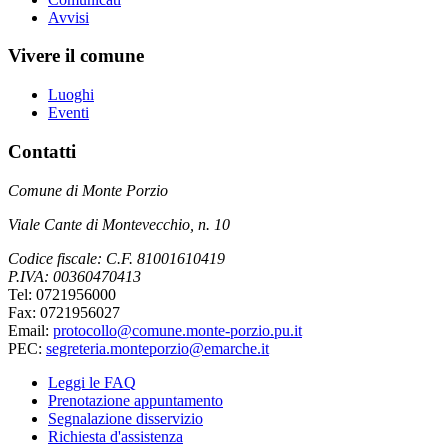
Avvisi
Vivere il comune
Luoghi
Eventi
Contatti
Comune di Monte Porzio
Viale Cante di Montevecchio, n. 10
Codice fiscale: C.F. 81001610419
P.IVA: 00360470413
Tel: 0721956000
Fax: 0721956027
Email:
protocollo@comune.monte-porzio.pu.it
PEC:
segreteria.monteporzio@emarche.it
Leggi le FAQ
Prenotazione appuntamento
Segnalazione disservizio
Richiesta d'assistenza