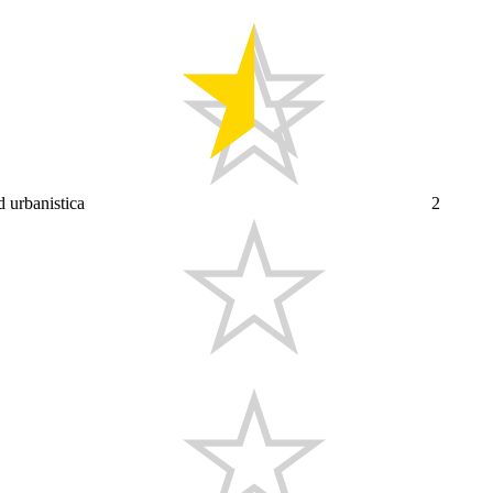
ed urbanistica
2