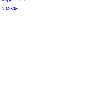
Mappa del sito
©
MyCity